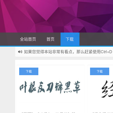
全站首页
首页
下载
如果您觉得本站非常有看点，那么赶紧使用Ctrl+D
网站所有资源均来自网络，如有侵权请联系站长删
下载
下载