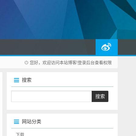
您好，欢迎访问本站博客!
登录后台
查看权限
搜索
网站分类
下载