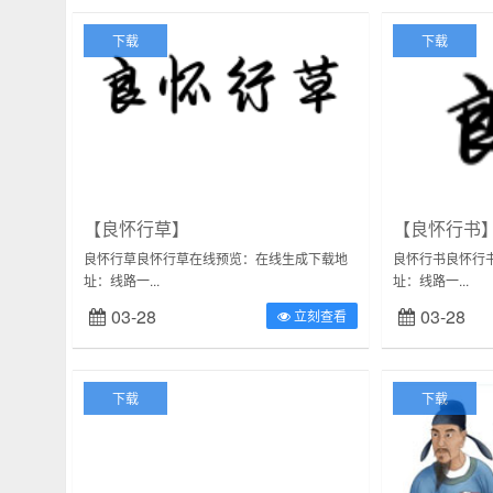
下载
下载
【良怀行草】
【良怀行书
良怀行草良怀行草在线预览：在线生成下载地
良怀行书良怀行
址：线路一...
址：线路一...
03-28
03-28
立刻查看
下载
下载