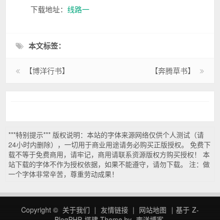
下载地址：
线路一
本文标签：
【博洋行书】
【奔腾草书】
***特别提示*** 版权说明：本站的字体来源网络仅供个人测试（请
24小时内删除），一切用于商业用途请务必购买正版授权。 免费下
载不等于免费商用，请牢记，商用请联系资源版权方购买授权！ 本
站下载的字体不作为授权依据，如果不能遵守，请勿下载。 注：做
一个字体非常辛苦，尊重劳动成果！
Copyright ©
关于我们
|
友情链接
|
网站地图
|
基于
Z-
BlogPHP
搭建
Theme by
李洋博客