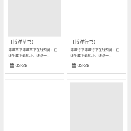
【博洋草书】
【博洋行书】
博洋草书博洋草书在线预览：在
博洋行书博洋行书在线预览：在
线生成下载地址：线路一...
线生成下载地址：线路一...
03-28
03-28