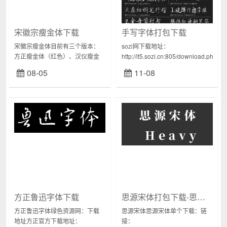
宋徽宗瘦金体下载
手写字体打包下载
宋徽宗瘦金体目前有三个版本：
sozi网下载地址：
方正瘦金体（红色）、汉仪瘦金
http://lt5.sozi.cn:805/download.php?
体（黑体）、华康瘦金体（蓝
aid=5315&node=h6h8W3F5WXiSWnO
08-05
11-08
色）三个字体官方下载地址：方
正瘦金体官方下载地址：方正官
方地址汉仪瘦金体官方下...
方正鲁迅字体下载
思源宋体打包下载-思源宋体单个下载
方正鲁迅字体绿色资源网：下载
思源宋体思源宋体单个下载：链
地址方正官方下载地址：
接：