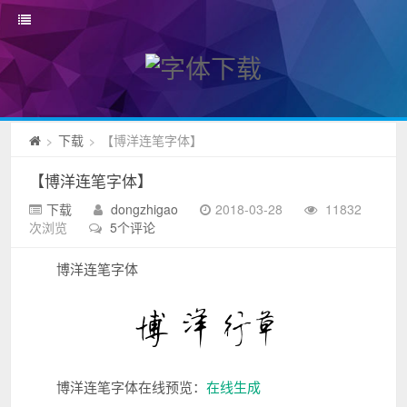
下载
【博洋连笔字体】
>
>
【博洋连笔字体】
下载
dongzhigao
2018-03-28
11832
次浏览
5个评论
博洋连笔字体
博洋连笔字体在线预览：
在线生成