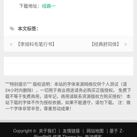
下载地址：
线路一
本文标签：
【李旭科毛笔行书】
【经典舒同体】
***特别提示*** 版权说明：本站的字体来源网络仅供个人测试（请
24小时内删除），一切用于商业用途请务必购买正版授权。 免费下
载不等于免费商用，请牢记，商用请联系资源版权方购买授权！ 本
站下载的字体不作为授权依据，如果不能遵守，请勿下载。 注：做
一个字体非常辛苦，尊重劳动成果！
Copyright ©
关于我们
|
友情链接
|
网站地图
|
基于
Z-
BlogPHP
搭建
Theme by
李洋博客