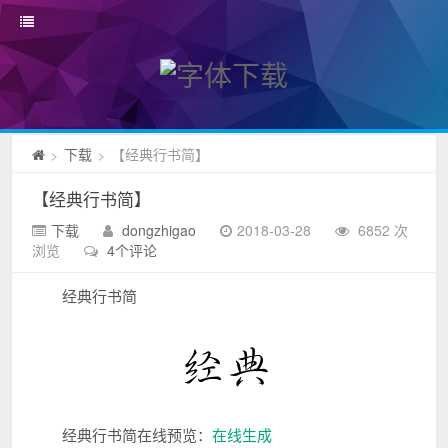
下载
【经典行书简】
>
>
【经典行书简】
下载
dongzhigao
2018-03-28
6852 次
浏览
4个评论
经典行书简
经典行书简在线预览：
在线生成