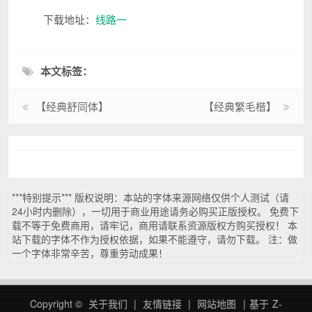
下载地址：
线路一
本文标签：
【经典舒同体】
【经典繁毛楷】
***特别提示*** 版权说明：本站的字体来源网络仅供个人测试（请
24小时内删除），一切用于商业用途请务必购买正版授权。 免费下
载不等于免费商用，请牢记，商用请联系资源版权方购买授权！ 本
站下载的字体不作为授权依据，如果不能遵守，请勿下载。 注：做
一个字体非常辛苦，尊重劳动成果！
Copyright ©
关于我们
|
友情链接
|
网站地图
|
基于
Z-