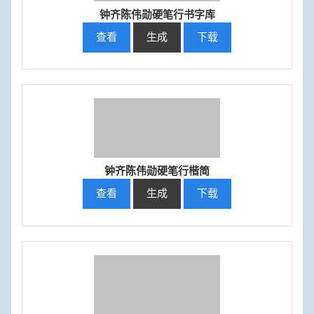
钟齐陈伟勋硬笔行书字库
查看
生成
下载
钟齐陈伟勋硬笔行楷简
查看
生成
下载