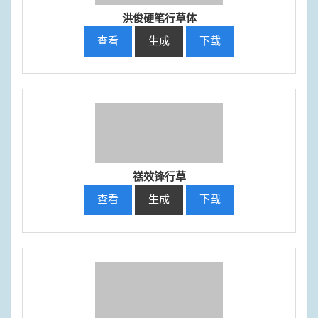
洪俊硬笔行草体
查看
生成
下载
禚效锋行草
查看
生成
下载