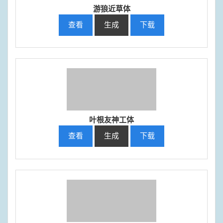
游狼近草体
查看
生成
下载
叶根友神工体
查看
生成
下载