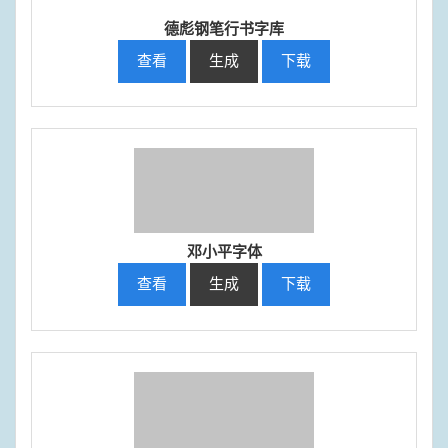
德彪钢笔行书字库
查看
生成
下载
邓小平字体
查看
生成
下载