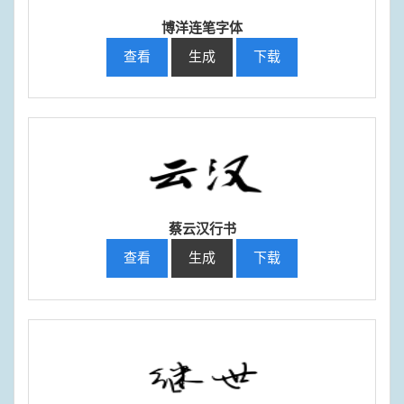
博洋连笔字体
查看
生成
下载
蔡云汉行书
查看
生成
下载