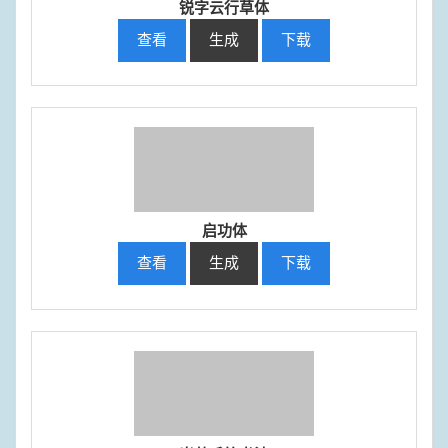
锐字云行草体
查看
生成
下载
启功体
查看
生成
下载