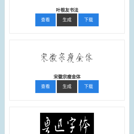
叶根友书法
查看
生成
下载
宋徽宗瘦金体
查看
生成
下载