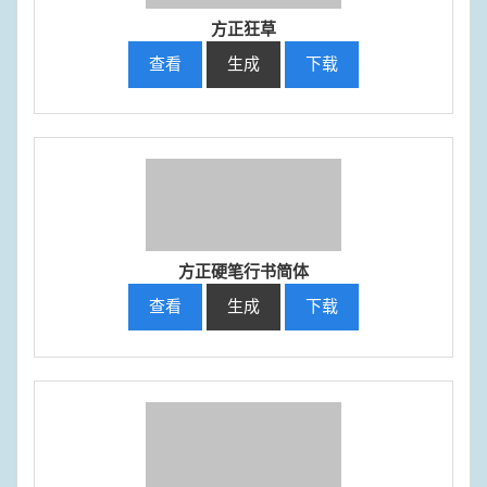
方正狂草
查看
生成
下载
方正硬笔行书简体
查看
生成
下载