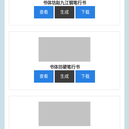
书体坊赵九江钢笔行书
查看
生成
下载
书体坊硬笔行书
查看
生成
下载