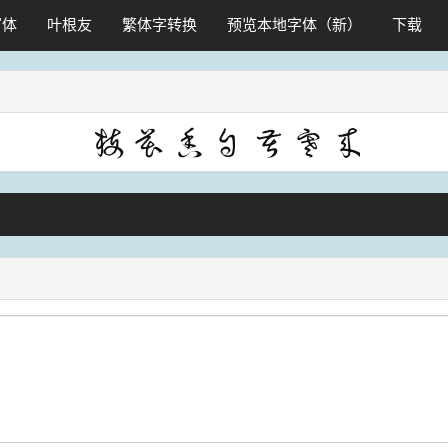
写体
叶根友
繁体字转换
预览本地字体（新）
下载