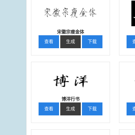
宋徽宗瘦金体
查看
生成
下载
博洋行书
查看
生成
下载