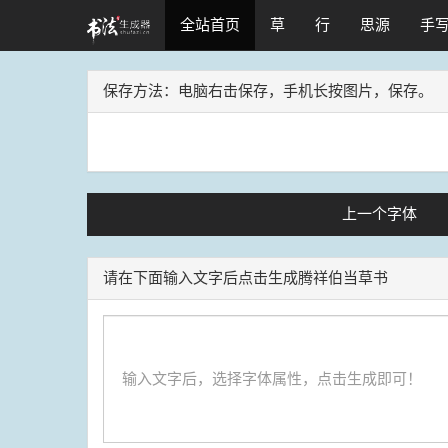
全站首页
草
行
思源
手
保存方法：电脑右击保存，手机长按图片，保存。
上一个字体
请在下面输入文字后点击生成腾祥伯当草书