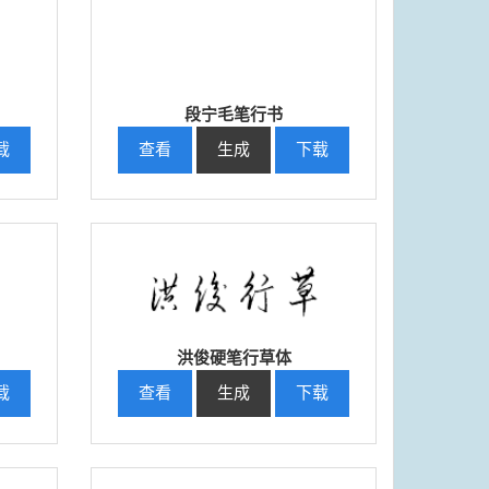
段宁毛笔行书
载
查看
生成
下载
洪俊硬笔行草体
载
查看
生成
下载