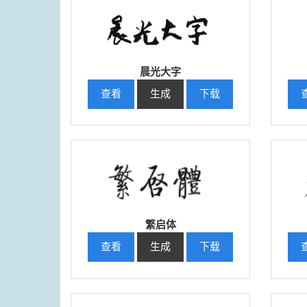
晨光大字
查看
生成
下载
繁启体
查看
生成
下载