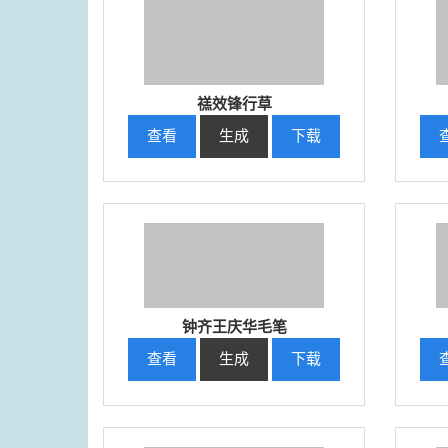
禚效锋行草
查看
生成
下载
钟齐王庆华毛笔
查看
生成
下载