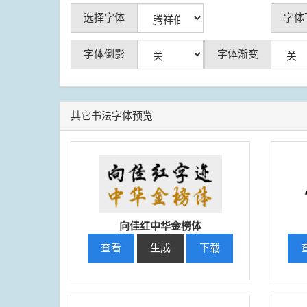
选择字体
字体
字体倒影
字体渐变
其它书法字体预览
向佳红中华金榜体
查看
生成
下载