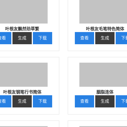
叶根友飘然劲草繁
叶根友毛笔特色简体
查看
生成
下载
查看
生成
下
叶根友钢笔行书简体
胭脂连体
查看
生成
下载
查看
生成
下