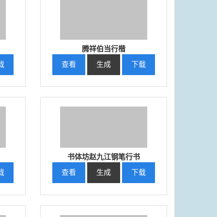
腾祥伯当行楷
载
查看
生成
下载
书体坊赵九江钢笔行书
载
查看
生成
下载