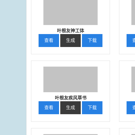
叶根友神工体
查看
生成
下载
叶根友疾风草书
查看
生成
下载