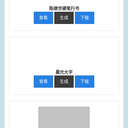
陈继世硬笔行书
查看
生成
下载
晨光大字
查看
生成
下载