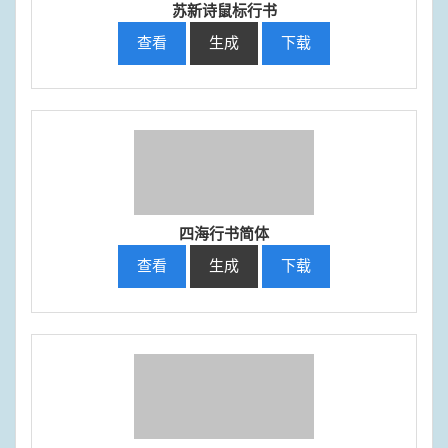
苏新诗鼠标行书
查看
生成
下载
四海行书简体
查看
生成
下载