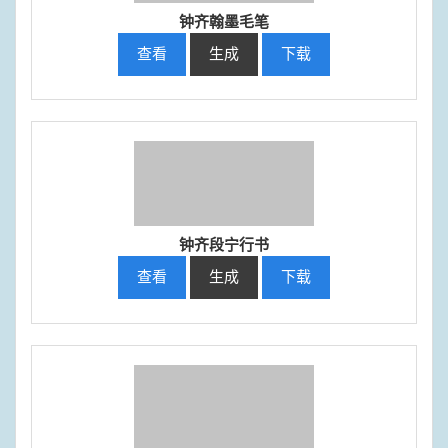
钟齐翰墨毛笔
查看
生成
下载
钟齐段宁行书
查看
生成
下载