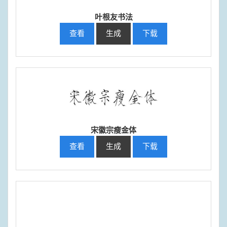
叶根友书法
查看
生成
下载
宋徽宗瘦金体
查看
生成
下载