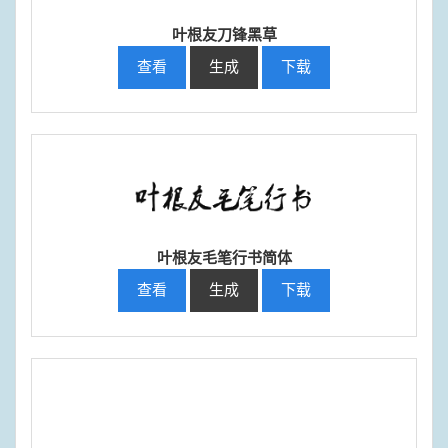
叶根友刀锋黑草
查看
生成
下载
叶根友毛笔行书简体
查看
生成
下载