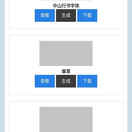
中山行书字体
查看
生成
下载
章草
查看
生成
下载