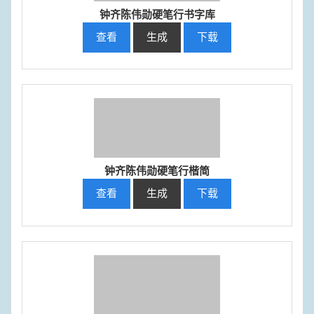
钟齐陈伟勋硬笔行书字库
查看
生成
下载
钟齐陈伟勋硬笔行楷简
查看
生成
下载