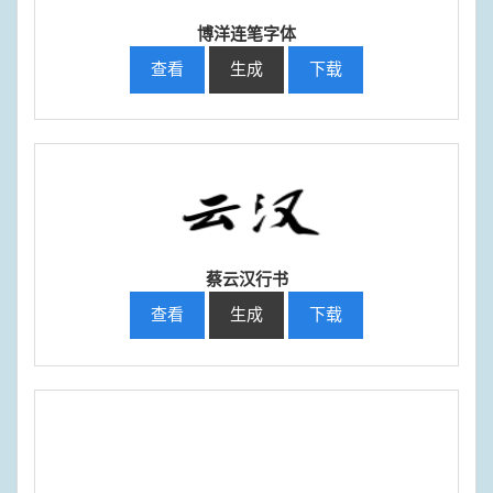
博洋连笔字体
查看
生成
下载
蔡云汉行书
查看
生成
下载