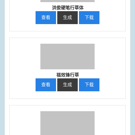
洪俊硬笔行草体
查看
生成
下载
禚效锋行草
查看
生成
下载