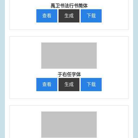
禹卫书法行书简体
查看
生成
下载
于右任字体
查看
生成
下载