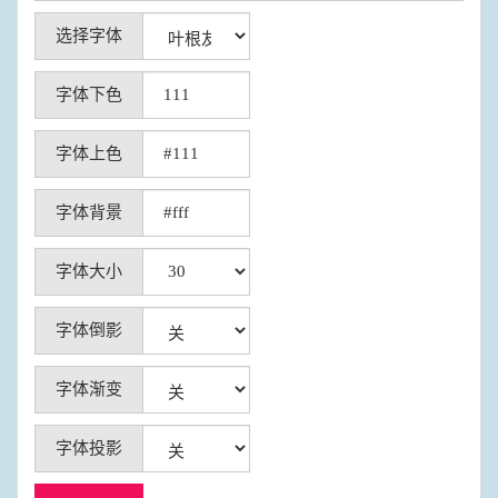
选择字体
字体下色
字体上色
字体背景
字体大小
字体倒影
字体渐变
字体投影