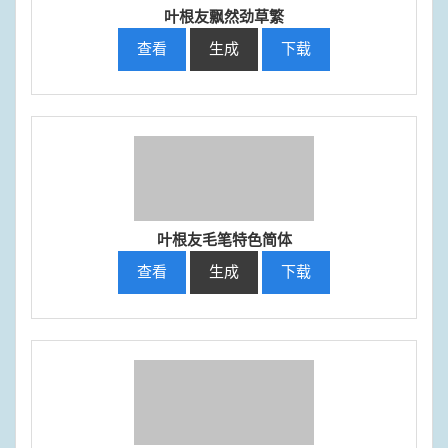
叶根友飘然劲草繁
查看
生成
下载
叶根友毛笔特色简体
查看
生成
下载