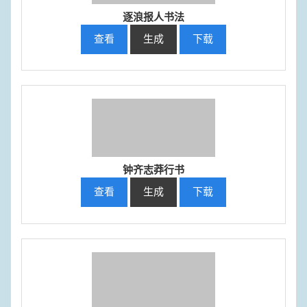
逐浪报人书法
查看
生成
下载
钟齐志莽行书
查看
生成
下载