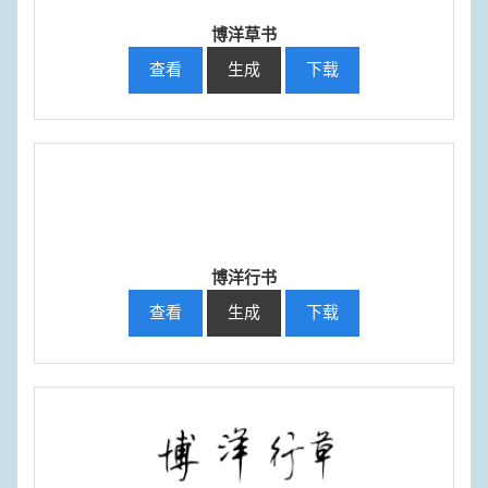
博洋草书
查看
生成
下载
博洋行书
查看
生成
下载