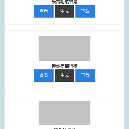
米芾毛笔书法
查看
生成
下载
迷你简细行楷
查看
生成
下载