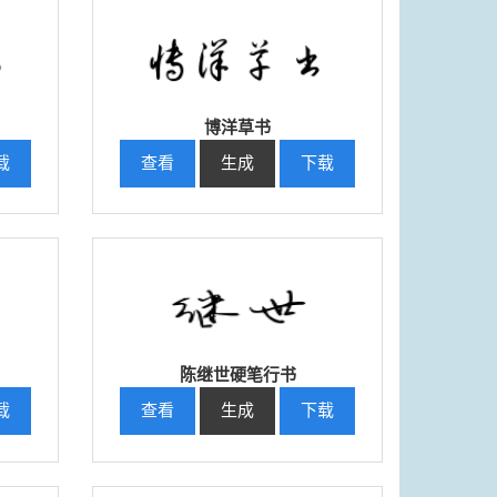
博洋草书
载
查看
生成
下载
陈继世硬笔行书
载
查看
生成
下载