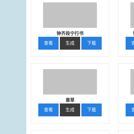
钟齐段宁行书
查看
生成
下载
章草
查看
生成
下载