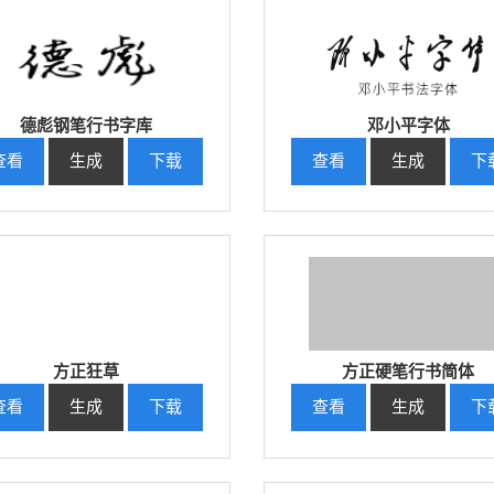
德彪钢笔行书字库
邓小平字体
查看
生成
下载
查看
生成
下
方正狂草
方正硬笔行书简体
查看
生成
下载
查看
生成
下