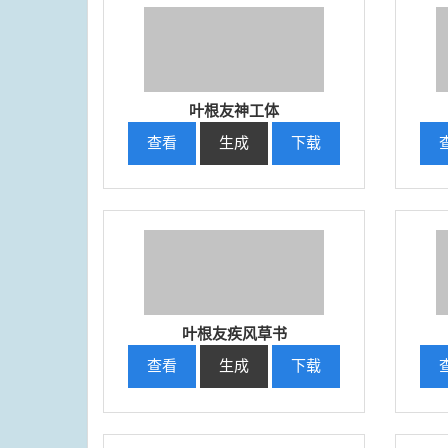
叶根友神工体
查看
生成
下载
叶根友疾风草书
查看
生成
下载