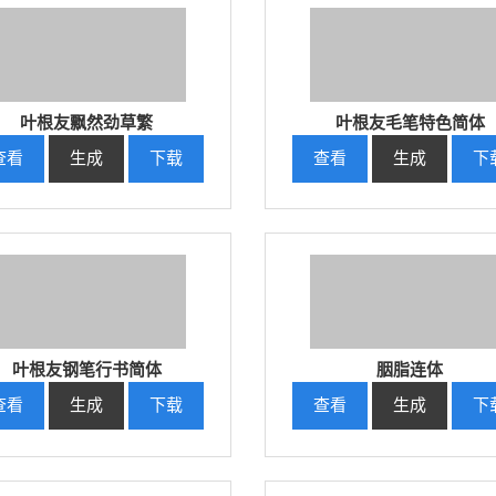
叶根友飘然劲草繁
叶根友毛笔特色简体
查看
生成
下载
查看
生成
下
叶根友钢笔行书简体
胭脂连体
查看
生成
下载
查看
生成
下