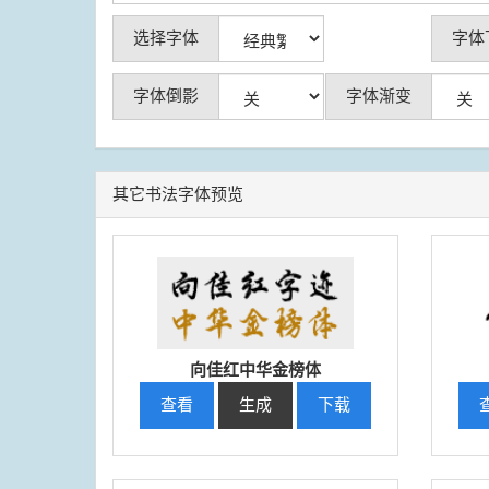
选择字体
字体
字体倒影
字体渐变
其它书法字体预览
向佳红中华金榜体
查看
生成
下载