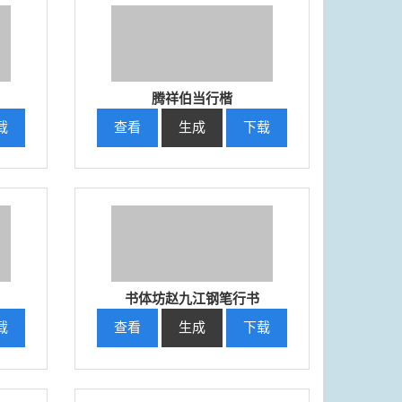
腾祥伯当行楷
载
查看
生成
下载
书体坊赵九江钢笔行书
载
查看
生成
下载