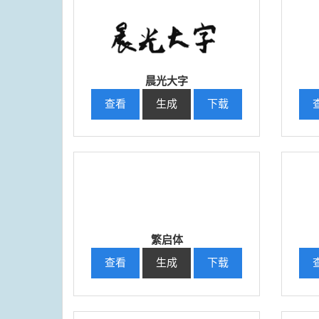
晨光大字
查看
生成
下载
繁启体
查看
生成
下载