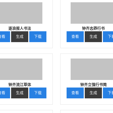
逐浪报人书法
钟齐志莽行书
查看
生成
下载
查看
生成
下
钟齐流江草体
钟齐立强行书简
查看
生成
下载
查看
生成
下