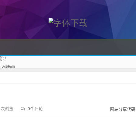
除！
 收藏吧
4 次浏览
0个评论
网站分享代码