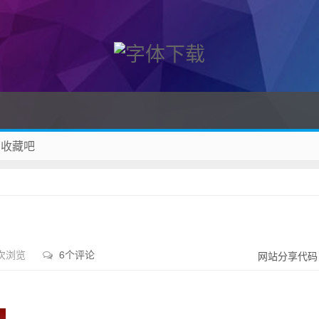
 收藏吧
除！
 次浏览
6个评论
网站分享代码