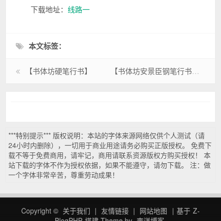
下载地址：
线路一
本文标签：
【书体坊硬笔行书】
【书体坊安景臣钢笔行书】
***特别提示*** 版权说明：本站的字体来源网络仅供个人测试（请
24小时内删除），一切用于商业用途请务必购买正版授权。 免费下
载不等于免费商用，请牢记，商用请联系资源版权方购买授权！ 本
站下载的字体不作为授权依据，如果不能遵守，请勿下载。 注：做
一个字体非常辛苦，尊重劳动成果！
Copyright ©
关于我们
|
友情链接
|
网站地图
|
基于
Z-
BlogPHP
搭建
Theme by
李洋博客