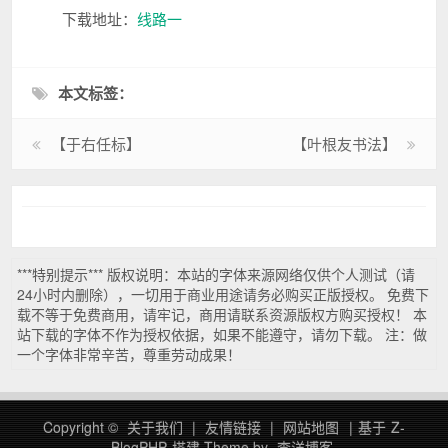
下载地址：
线路一
本文标签：
【于右任标】
【叶根友书法】
***特别提示*** 版权说明：本站的字体来源网络仅供个人测试（请
24小时内删除），一切用于商业用途请务必购买正版授权。 免费下
载不等于免费商用，请牢记，商用请联系资源版权方购买授权！ 本
站下载的字体不作为授权依据，如果不能遵守，请勿下载。 注：做
一个字体非常辛苦，尊重劳动成果！
Copyright ©
关于我们
|
友情链接
|
网站地图
|
基于
Z-
BlogPHP
搭建
Theme by
李洋博客