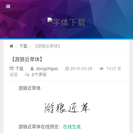
下载
【游狼近草体】
>
>
【游狼近草体】
下载
dongzhigao
2018-03-28
7412 次
浏览
2个评论
游狼近草体
游狼近草体在线预览：
在线生成