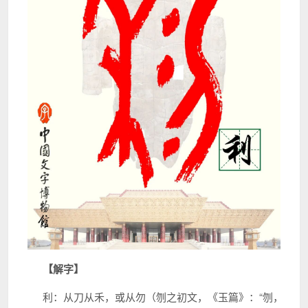
【解字】
利：从刀从禾，或从勿（刎之初文，《玉篇》：“刎，