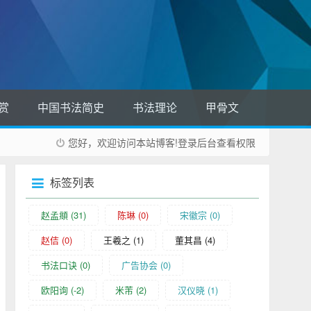
赏
中国书法简史
书法理论
甲骨文
您好，欢迎访问本站博客!
登录后台
查看权限
标签列表
赵孟頫
(31)
陈琳
(0)
宋徽宗
(0)
赵佶
(0)
王羲之
(1)
董其昌
(4)
书法口诀
(0)
广告协会
(0)
欧阳询
(-2)
米芾
(2)
汉仪晓
(1)