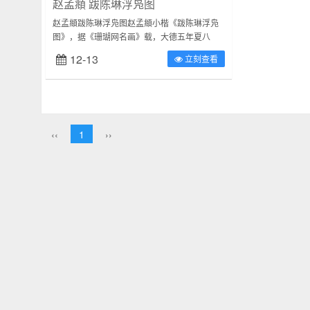
赵孟頫 跋陈琳浮凫图
赵孟頫跋陈琳浮凫图赵孟頫小楷《跋陈琳浮凫
图》，据《珊瑚网名画》载，大德五年夏八
月，陈琳访孟頫于松雪斋，作《溪凫图》，孟
12-13
立刻查看
頫为之润色。释文：陈仲美戏作此图，近世...
‹‹
1
››