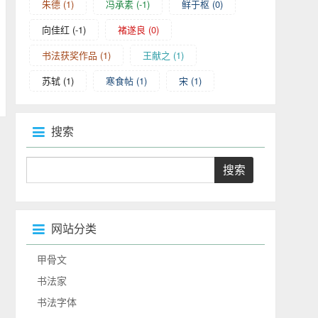
朱德
(1)
冯承素
(-1)
鲜于枢
(0)
向佳红
(-1)
褚遂良
(0)
书法获奖作品
(1)
王献之
(1)
苏轼
(1)
寒食帖
(1)
宋
(1)
搜索
网站分类
甲骨文
书法家
书法字体