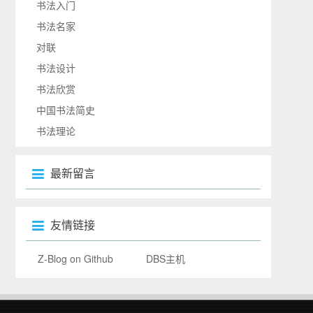
书法入门
书法名家
对联
书法设计
书法欣赏
中国书法简史
书法理论
最新留言
友情链接
Z-Blog on Github
DBS主机