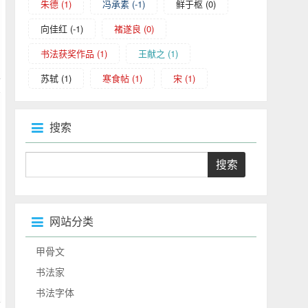
朱德
(1)
冯承素
(-1)
鲜于枢
(0)
向佳红
(-1)
褚遂良
(0)
书法获奖作品
(1)
王献之
(1)
苏轼
(1)
寒食帖
(1)
宋
(1)
搜索
网站分类
甲骨文
书法家
书法字体