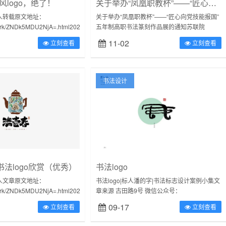
风logo，绝了！
关于举办“凤凰职教杯”——“匠心向党 技能报国”五年制高职书法篆刻作品展的通知
人转载原文地址：
关于举办“凤凰职教杯”——“匠心向党技能报国”
work/ZNDk5MDU2NjA=.html2020@
五年制高职书法篆刻作品展的通知苏联院
疫情有奋斗有遗憾－＋－...
〔2021〕27号各分院、办学点：2021年是中
11-02
立刻查看
立刻查看
国共产党成立100周年。为了...
书法设计
书法logo欣赏（优秀）
书法logo
人文章原文地址：
书法logo|标人潘的字|书法标志设计案例小集文
work/ZNDk5MDU2NjA=.html2020@
章来源 古田路9号 微信公众号：
疫情有奋斗有遗憾－＋－...
https://mp.weixin.qq.com/s?s...
09-17
立刻查看
立刻查看