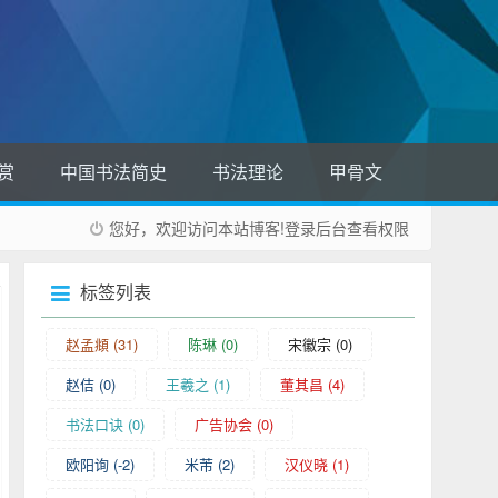
赏
中国书法简史
书法理论
甲骨文
您好，欢迎访问本站博客!
登录后台
查看权限
标签列表
赵孟頫
(31)
陈琳
(0)
宋徽宗
(0)
赵佶
(0)
王羲之
(1)
董其昌
(4)
书法口诀
(0)
广告协会
(0)
欧阳询
(-2)
米芾
(2)
汉仪晓
(1)