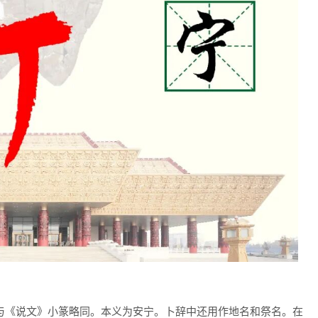
与《说文》小篆略同。本义为安宁。卜辞中还用作地名和祭名。在