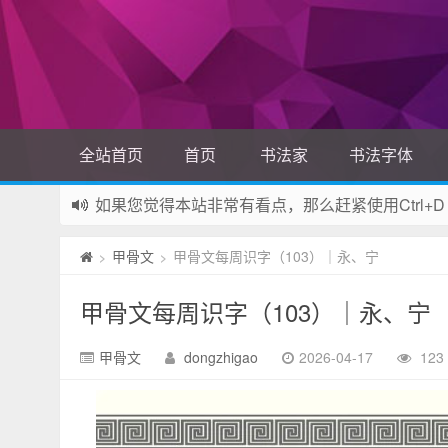
全站首页
首页
书法家
书法字体
如果您觉得本站非常有看点，那么赶紧使用Ctrl+D
网站所有资源均来自网络，如有侵权请联系站长删
甲骨文
甲骨文每周识字（103）｜永、宁
>
>
甲骨文每周识字（103）｜永、宁
甲骨文
dongzhigao
2026-04-17
123