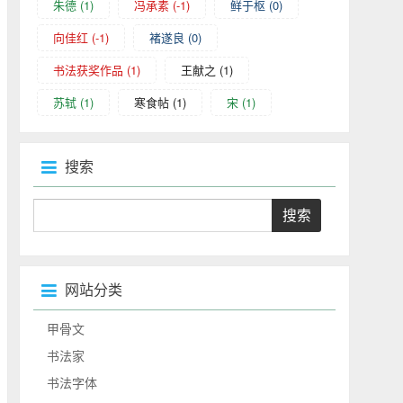
朱德
(1)
冯承素
(-1)
鲜于枢
(0)
向佳红
(-1)
褚遂良
(0)
书法获奖作品
(1)
王献之
(1)
苏轼
(1)
寒食帖
(1)
宋
(1)
搜索
网站分类
甲骨文
书法家
书法字体