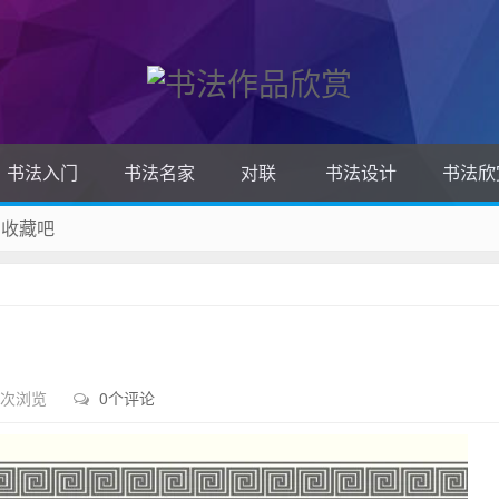
书法入门
书法名家
对联
书法设计
书法欣
 收藏吧
除！
 次浏览
0个评论