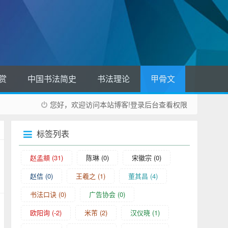
赏
中国书法简史
书法理论
甲骨文
您好，欢迎访问本站博客!
登录后台
查看权限
标签列表
赵孟頫
(31)
陈琳
(0)
宋徽宗
(0)
赵佶
(0)
王羲之
(1)
董其昌
(4)
书法口诀
(0)
广告协会
(0)
欧阳询
(-2)
米芾
(2)
汉仪晓
(1)