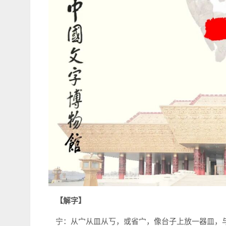
【解字】
宁：从宀从皿从丂，或省宀，像台子上放一器皿，