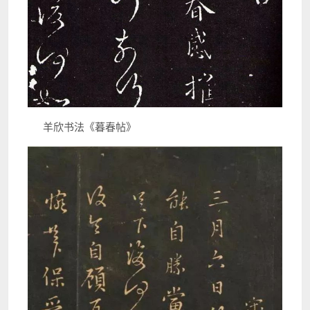
羊欣书法《暮春帖》