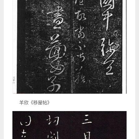
羊欣《移屋帖》