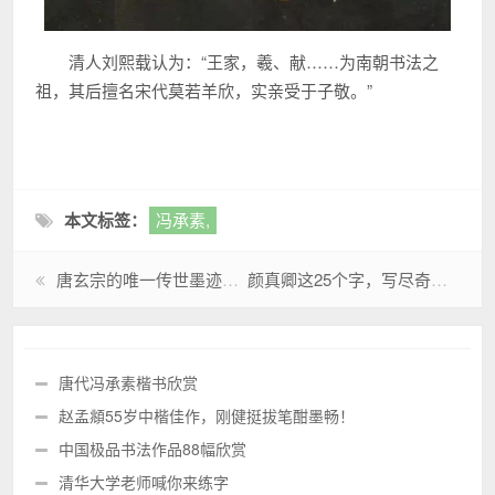
清人刘熙载认为：“王家，羲、献……为南朝书法之
祖，其后擅名宋代莫若羊欣，实亲受于子敬。”
本文标签：
冯承素,
唐玄宗的唯一传世墨迹，居然写给一群鸟
颜真卿这25个字，写尽奇势
唐代冯承素楷书欣赏
赵孟頫55岁中楷佳作，刚健挺拔笔酣墨畅！
中国极品书法作品88幅欣赏
清华大学老师喊你来练字