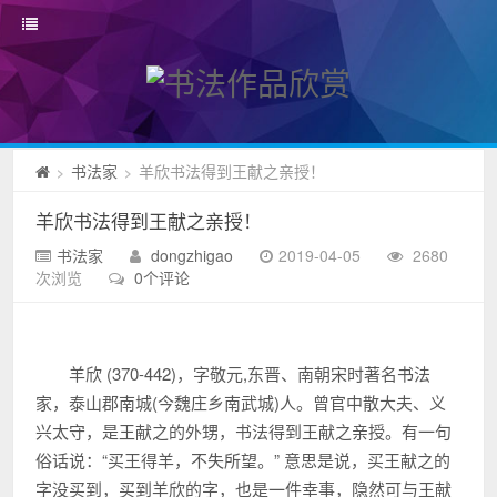
书法家
羊欣书法得到王献之亲授！
>
>
羊欣书法得到王献之亲授！
书法家
dongzhigao
2019-04-05
2680
次浏览
0个评论
羊欣 (370-442)，字敬元,东晋、南朝宋时著名书法
家，泰山郡南城(今魏庄乡南武城)人。曾官中散大夫、义
兴太守，是王献之的外甥，书法得到王献之亲授。有一句
俗话说：“买王得羊，不失所望。” 意思是说，买王献之的
字没买到，买到羊欣的字，也是一件幸事，隐然可与王献