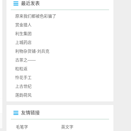
最近发表
原来我们都被色彩骗了
赏金猎人
利生集团
上城药店
利物杂货铺-刘兵克
古茶之——
粒粒返
怜花手工
上古世纪
莲韵荷风
友情链接
毛笔字
英文字