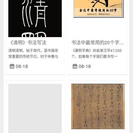
《清明》书法写法
书法中最常用的20个字写法（动态效果）
清明清明，始于周代，是中国非
《康熙字典》共收录汉字47,035
常重要的传统节日，时于仲春与
个，如果每个字我们都书写一
暮春之交，人们祭祖、踏春。清
遍，显然是不可能且不可取的。
08-18
08-18
明时节雨纷纷，下面我们以篆、
今天，侠客从田蕴章老师的视频
隶、草、行、楷为顺序，一起来
讲座里截取了20个古文中最常用
感受古人笔下的那份无...
的汉字，基本上...