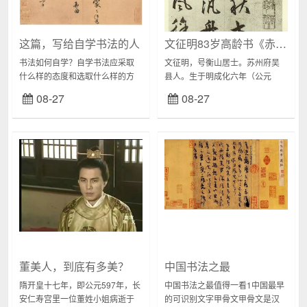
这篇，写给自学书法的人
文征明83岁高龄书《赤壁赋》
书法如何自学？自学书法应采取
文征明，号衡山居士。苏州府吴
什么样的态度和选取什么样的方
县人。生于明成化六年（公元
法？历代学书成功者方法不尽相
1470），卒于明嘉靖38年（公元
08-27
08-27
同，各有各的途径和经验，所以
1559），寿90虚岁。他是伟大的
无须强求统一。只有"得法"，...
文天祥后裔。他是继沈周之后的
苏州文坛画...
董美人，到底有多美？
中国书法之最
隋开皇十七年，即公元597年，长
中国书法之最值得一看1中国最早
安仁寿宫里一位董姓小姐病逝于
的可识别文字甲骨文甲骨文是汉