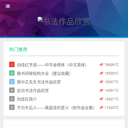
热门推荐
向佳红字迹——中华金榜体（中文简体）
76926
℃
1
楷书间架结构大全（建议收藏）
15539
℃
2
蒋中正先生书法作品欣赏
15307
℃
3
启功书法作品欣赏
14391
℃
4
向佳红简介
12421
℃
5
不为牛后人——黄庭坚的意义（附作品全集）
11523
℃
6