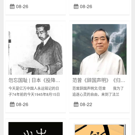
此，小姐年仅19岁。其老公杨秀
字的早期形式，它上承原始刻绘
08-26
08-26
为香消玉碎的爱妾题写了一篇情
符号，下启青铜铭文，是汉字发
怀真挚的墓志，并用工整的小楷
展的关键形态，被称为“最早的汉
亲笔书录，可谓...
字”。现代汉字即...
勿忘国耻 | 日本《投降书》不得不看！
范曾《辞国声明》《归国声明》始末及罕见墨迹
今天是亿万中国人永远铭记的日
范曾辞国声明文/范曾 我为了
子74年前的今天1945年8月15日
追逐心灵的自由，来到了法兰
日本天皇裕仁广播《停战诏书》
西，还将去...
08-26
08-22
日本，无条件投降二战日本投降
书原件，目前收藏于台湾二战日
本投降书原件...