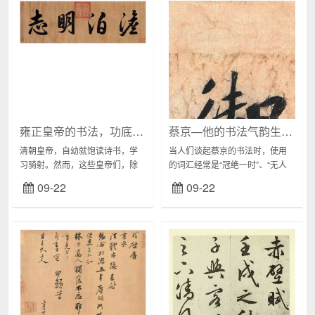
雍正皇帝的书法，功底深厚
蔡京—他的书法气韵生动、痛快沉着，连米芾都自愧不如！
清朝皇帝，自幼就饱读诗书，学
当人们谈起蔡京的书法时，使用
习骑射。然而，这些皇帝们，除
的词汇经常是“冠绝一时”、“无人
了在国家统治、后宫处理上，十
出其右者”，就连狂傲的米芾都曾
09-22
09-22
分具有才能，更是喜欢琴棋书
经表示，自己的书法不如蔡京。
画，尤其对书法十分擅长。雍正
讲到这里，还要提起当时的一件
的书法文雅遒劲，追随其...
趣事。有一次蔡...