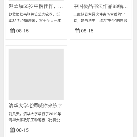
赵孟頫55岁中楷佳作，刚健挺拔笔酣墨畅！
中国极品书法作品88幅欣赏
赵孟頫楷书张总管墓志铭卷，纸
上虞帖卷东晋这件古色古香的字
本32.7×259厘米，写于至大元年
卷，是书法史上称为"书圣"的东晋
（1308），故宫博物院藏。《张
王羲之所写的一份信札，名为"上
08-15
08-15
总管墓志铭》是赵孟頫中、晚年
虞帖"。虽是唐代摹本，它忠...
期间书风改变过程中的佳作。其
用笔一丝...
清华大学老师喊你来练字
前几天，清华大学举行了2019年
清华大学教职工粉笔板书比赛没
有PPT、没有投影仪，只有老师们
08-15
清雅秀美、遒劲有力的粉笔板