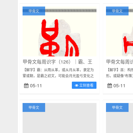
甲骨文
甲骨文
甲骨文每周识字（126）｜霸、王
甲骨文每周识
【解字】霸：从雨从革，或从月从革，隶定为
【解字】巫：构
䨣或䩗，是霸之初文，可能会月光盈亏变化之
形。或疑像“布策
意。《说文》：“霸，月始生霸然也。承大月二
语大字典》：“
05-11
05-11
立刻查看
日，承小月三日。从月，䨣声”，本义应为...
灵物，故以交错的
甲骨文
甲骨文