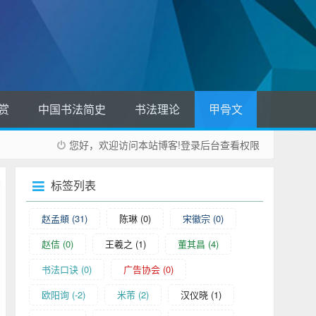
赏
中国书法简史
书法理论
甲骨文
您好，欢迎访问本站博客!
登录后台
查看权限
标签列表
赵孟頫
(31)
陈琳
(0)
宋徽宗
(0)
赵佶
(0)
王羲之
(1)
董其昌
(4)
书法口诀
(0)
广告协会
(0)
欧阳询
(-2)
米芾
(2)
汉仪晓
(1)