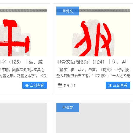
甲骨文
字（125）｜巫、咸
甲骨文每周识字（124）｜伊、尹
形不明。疑像巫师所执巫具之
【解字】伊：从人，尹声。《说文》：“伊，殷
为筮之形，乃筮之本字”。《汉
圣人阿衡尹治天下者。”《文源》：“一人之名无
像两玉交错形，古代巫师以玉为
专制字之理。伊尹生于伊川空桑，本以伊水为
05-11
立刻查看
立刻查看
玉形代表巫祝的巫。...
姓，故从人，犹姬、姜之字从女也。”...
甲骨文