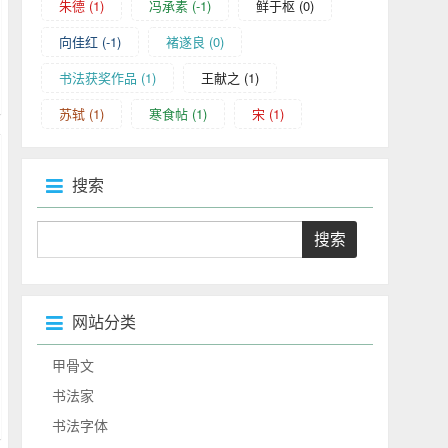
朱德
(1)
冯承素
(-1)
鲜于枢
(0)
向佳红
(-1)
褚遂良
(0)
书法获奖作品
(1)
王献之
(1)
苏轼
(1)
寒食帖
(1)
宋
(1)
搜索
网站分类
甲骨文
书法家
书法字体