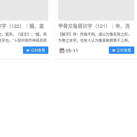
字（122）｜娥、皇
甲骨文每周识字（121）｜帝、尧
女，我声。《说文》：“娥，帝
【解字】帝：所像不明。或以为像花萼之形，
皇字也。”卜辞中用作神祇名和
为蒂之本字。也有人认为像束柴燎祭于上帝。
属于形声。【娥字常见字形】
皆难证信。卜辞中用作上帝和商代先王称号，
05-11
立刻查看
立刻查看
文常用字字典》【解字...
也用为祭名，读“禘”。在六书中属于象形。...