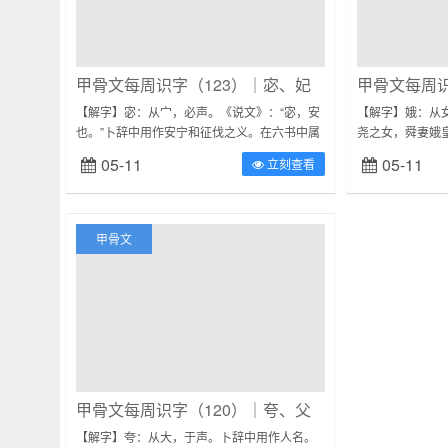
甲骨文每周识字（123）｜宓、妃
甲骨文每周识
【解字】宓：从宀，必声。《说文》：“宓，安
【解字】娥：从
也。”卜辞中用作安宁和征伐之义。在六书中属
尧之女，舜妻娥
于形声。【宓字常见字形】资料来源：《甲骨
人名。在六书中
05-11
05-11
立刻查看
文常用字字典》【解字】妃：从女，从卩...
资料来源：《甲骨
甲骨文
甲骨文每周识字（120）｜夸、父
【解字】夸：从大，于声。卜辞中用作人名。