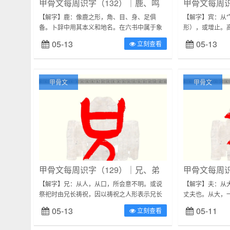
甲骨文每周识字（132）｜鹿、鸣
甲骨文每周识
【解字】鹿：像鹿之形，角、目、身、足俱
【解字】宾：从
备。卜辞中用其本义和地名。在六书中属于象
形），或增止。
形。【鹿字常见字形】资料来源：《甲骨文常
之义”。卜辞中
05-13
05-13
立刻查看
用字字典》【解字】鸣：从鸟，从口，会鸟鸣
会意。【宾字常见
之...
甲骨文
甲骨文
甲骨文每周识字（129）｜兄、弟
甲骨文每周识
【解字】兄：从人，从口，所会意不明。或说
【解字】夫：从
祭祀时由兄长祷祝，因以祷祝之人形表示兄长
丈夫也。从大，
之兄；也有人说，兄字从口表示兄长是发号施
或人名。在六书
05-13
05-11
立刻查看
令的人。《说文》：“兄，长也。”卜辞中用...
形】资料来源：《