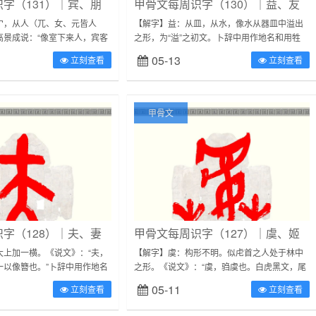
字（131）｜宾、朋
甲骨文每周识字（130）｜益、友
宀，从人（兀、女、元皆人
【解字】益：从皿，从水，像水从器皿中溢出
高景成说：“像室下来人，宾客
之形，为“溢”之初文。卜辞中用作地名和用牲
用作祭名和人名。在六书中属于
法。在六书中属于会意。【益字常见字形】资
05-13
立刻查看
立刻查看
字形】资料来源：《甲骨...
料来源：《甲骨文常用字字典》【解字】...
甲骨文
字（128）｜夫、妻
甲骨文每周识字（127）｜虞、姬
大上加一横。《说文》：“夫，
【解字】虞：构形不明。似虍首之人处于林中
一以像簪也。”卜辞中用作地名
之形。《说文》：“虞，驺虞也。白虎黑文，尾
中属于象形。【夫字常见字
长于身，仁兽，食自死之肉。从虍，吴声。”古
05-11
立刻查看
立刻查看
甲骨文常用字字典》【解...
时称掌管山泽苑囿田猎的职官为“虞人”...